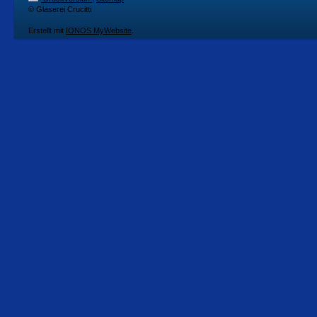
© Glaserei Crucitti
Erstellt mit
IONOS MyWebsite
.