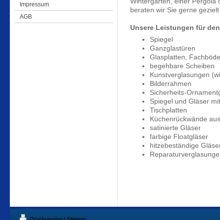
Wintergarten, einer Pergola
Impressum
beraten wir Sie gerne geziel
AGB
Unsere Leistungen für den
Spiegel
Ganzglastüren
Glasplatten, Fachböd
begehbare Scheiben
Kunstverglasungen (wi
Bilderrahmen
Sicherheits-Ornamentg
Spiegel und Gläser mit
Tischplatten
Küchenrückwände aus f
satinierte Gläser
farbige Floatgläser
hitzebeständige Gläse
Reparaturverglasungen
Druckversion
|
Sitemap